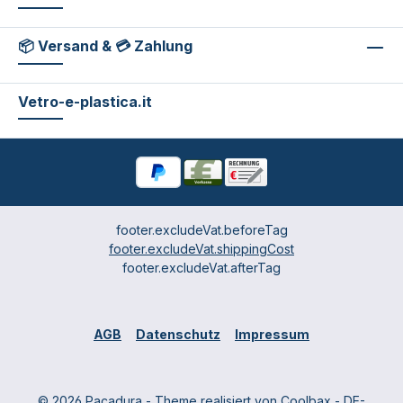
📦 Versand & 💳 Zahlung
Vetro-e-plastica.it
footer.excludeVat.beforeTag
footer.excludeVat.shippingCost
footer.excludeVat.afterTag
AGB
Datenschutz
Impressum
© 2026 Pacadura - Theme realisiert von
Coolbax
- DE-