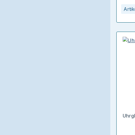
Arti
Uhrg