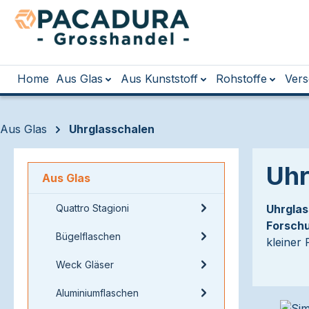
m Hauptinhalt springen
Zur Suche springen
Zur Hauptnavigation springen
Home
Aus Glas
Aus Kunststoff
Rohstoffe
Vers
Aus Glas
Uhrglasschalen
Uhr
Aus Glas
Quattro Stagioni
Uhrglas
Forschu
Bügelflaschen
kleiner
Weck Gläser
Aluminiumflaschen