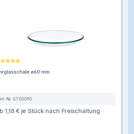
urchschnittliche Bewertung von 5 von 5 Sternen
hrglasschale ø60 mm
Art.-Nr.
GT00090
b 1,18 € je Stück nach Freischaltung