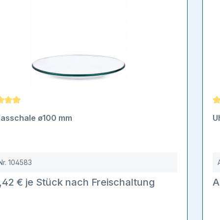
schnittliche Bewertung von 5 von 5 Sternen
D
lasschale ø100 mm
U
Nr.
104583
,42 € je Stück nach Freischaltung
A