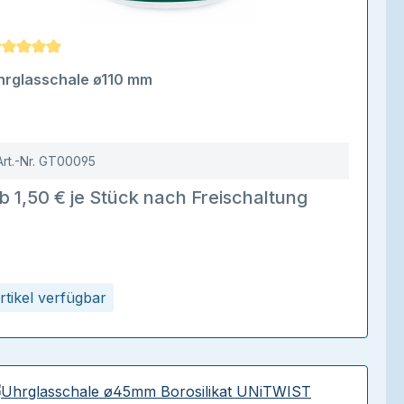
urchschnittliche Bewertung von 5 von 5 Sternen
hrglasschale ø110 mm
Art.-Nr.
GT00095
b 1,50 € je Stück nach Freischaltung
rtikel verfügbar