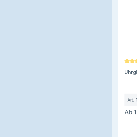
Durch
Uhrg
Art.-
Ab 1