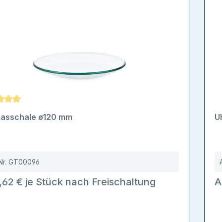
schnittliche Bewertung von 5 von 5 Sternen
lasschale ø120 mm
U
Nr.
GT00096
,62 € je Stück nach Freischaltung
A