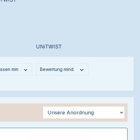
UNiTWIST
ussen mm
Bewertung mind.