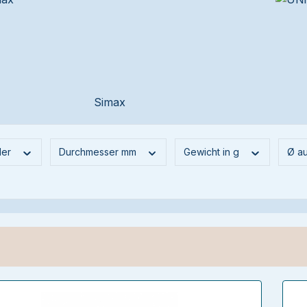
Simax
ler
Durchmesser mm
Gewicht in g
Ø a