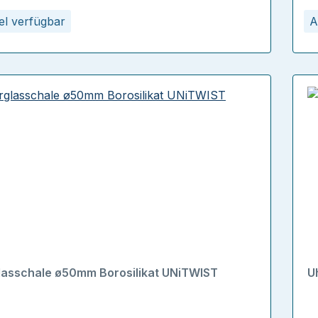
kel verfügbar
A
lasschale ø50mm Borosilikat UNiTWIST
U