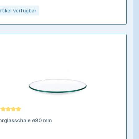
rtikel verfügbar
urchschnittliche Bewertung von 5 von 5 Sternen
hrglasschale ø80 mm