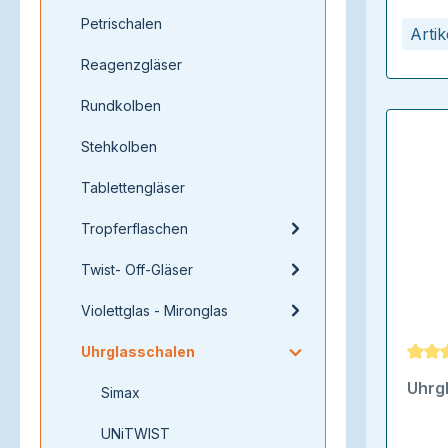
Petrischalen
Arti
Reagenzgläser
Rundkolben
Stehkolben
Tablettengläser
Tropferflaschen
Twist- Off-Gläser
Violettglas - Mironglas
Uhrglasschalen
Durch
Uhrg
Simax
UNiTWIST