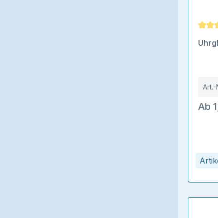
Durch
Uhrg
Art.-
Ab 1
Arti