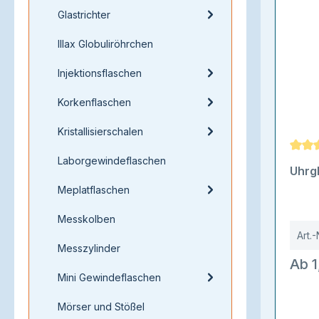
Glastrichter
Illax Globuliröhrchen
Injektionsflaschen
Korkenflaschen
Kristallisierschalen
Laborgewindeflaschen
Durch
Uhrg
Meplatflaschen
Messkolben
Art.-
Messzylinder
Ab 1
Mini Gewindeflaschen
Mörser und Stößel