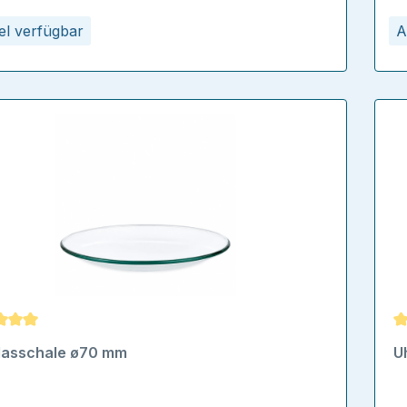
kel verfügbar
A
schnittliche Bewertung von 5 von 5 Sternen
D
lasschale ø70 mm
U