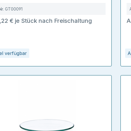
Nr.
GT00091
,22 € je Stück nach Freischaltung
A
kel verfügbar
A