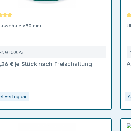
schnittliche Bewertung von 5 von 5 Sternen
D
lasschale ø90 mm
U
Nr.
GT00093
,26 € je Stück nach Freischaltung
A
kel verfügbar
A