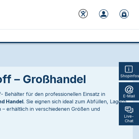
off – Großhandel
Shopinfo
f- Behälter für den professionellen Einsatz in
E-Mail
nd Handel
. Sie eignen sich ideal zum Abfüllen, Lagern
 – erhältlich in verschiedenen Größen und
Live-
Chat