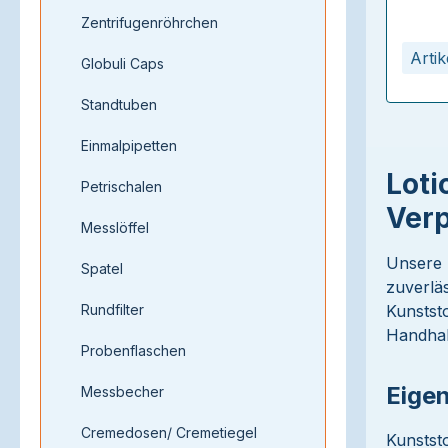
Zentrifugenröhrchen
Arti
Globuli Caps
Standtuben
Einmalpipetten
Loti
Petrischalen
Ver
Messlöffel
Unsere
Spatel
zuverlä
Rundfilter
Kunstst
Handhab
Probenflaschen
Eigen
Messbecher
Cremedosen/ Cremetiegel
Kunststo