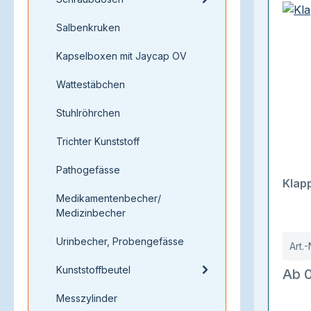
Salbenkruken
Kapselboxen mit Jaycap OV
Wattestäbchen
Stuhlröhrchen
Trichter Kunststoff
Pathogefässe
Klap
Medikamentenbecher/
Medizinbecher
Urinbecher, Probengefässe
Art.-
Kunststoffbeutel
Ab 0
Messzylinder