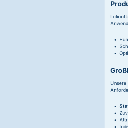
Prod
Lotionf
Anwendu
Pum
Sch
Opt
Groß
Unsere 
Anforde
Sta
Zuv
Att
Ind