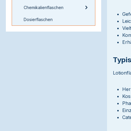
Chemikalienflaschen
Gef
Dosierflaschen
Lei
Vie
Kom
Erh
Typi
Lotionfl
Her
Kos
Pha
Ein
Cat