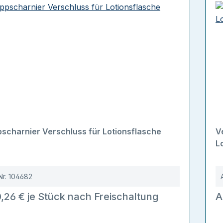
pscharnier Verschluss für Lotionsflasche
V
L
Nr.
104682
,26 € je Stück nach Freischaltung
A