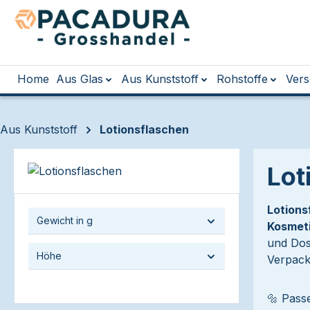
m Hauptinhalt springen
Zur Suche springen
Zur Hauptnavigation springen
Home
Aus Glas
Aus Kunststoff
Rohstoffe
Vers
Aus Kunststoff
Lotionsflaschen
Lot
Lotions
Gewicht in g
Kosmeti
und Dos
Höhe
Verpack
🔩 Pass