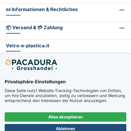
📜 Informationen & Rechtliches
📦 Versand & 💳 Zahlung
Vetro-e-plastica.it
footer.excludeVat.beforeTag
footer.excludeVat.shippingCost
footer.excludeVat.afterTag
AGB
Datenschutz
Impressum