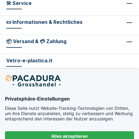
🛠 Service
📜 Informationen & Rechtliches
📦 Versand & 💳 Zahlung
Vetro-e-plastica.it
footer.excludeVat.beforeTag
footer.excludeVat.shippingCost
footer.excludeVat.afterTag