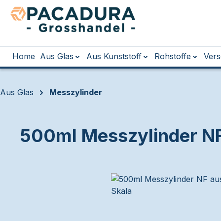
m Hauptinhalt springen
Zur Suche springen
Zur Hauptnavigation springen
Home
Aus Glas
Aus Kunststoff
Rohstoffe
Vers
Aus Glas
Messzylinder
500ml Messzylinder NF