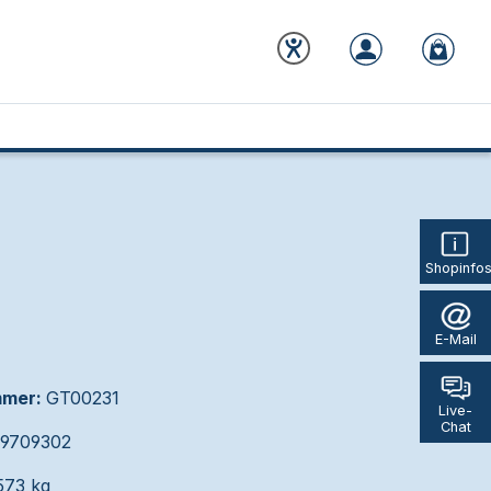
Shopinfo
E-Mail
mmer:
GT00231
Live-
Chat
39709302
573 kg