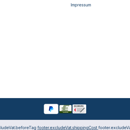
Impressum
cludeVat.beforeTag
footer.excludeVat.shippingCost
footer.excludeVa