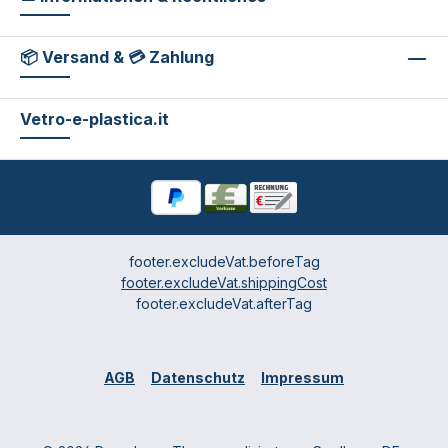
📦 Versand & 💳 Zahlung
Vetro-e-plastica.it
footer.excludeVat.beforeTag
footer.excludeVat.shippingCost
footer.excludeVat.afterTag
AGB
Datenschutz
Impressum