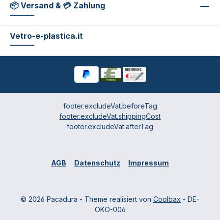
📦 Versand & 💳 Zahlung
Vetro-e-plastica.it
footer.excludeVat.beforeTag
footer.excludeVat.shippingCost
footer.excludeVat.afterTag
AGB
Datenschutz
Impressum
© 2026 Pacadura - Theme realisiert von
Coolbax
- DE-
ÖKO-006