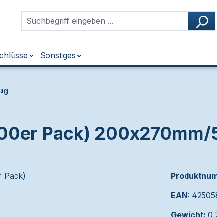
chlüsse
Sonstiges
zug
 (100er Pack) 200x270mm
Produktnu
EAN:
42505
Gewicht:
0.