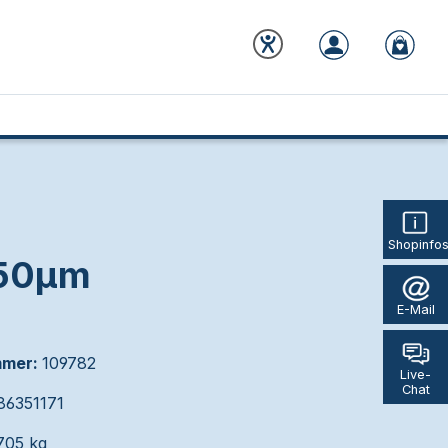
Shopinfo
/50µm
E-Mail
mmer:
109782
Live-
Chat
86351171
705 kg