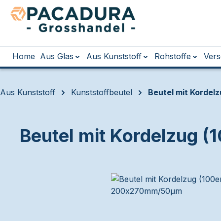
m Hauptinhalt springen
Zur Suche springen
Zur Hauptnavigation springen
Home
Aus Glas
Aus Kunststoff
Rohstoffe
Vers
Aus Kunststoff
Kunststoffbeutel
Beutel mit Kordel
Beutel mit Kordelzug