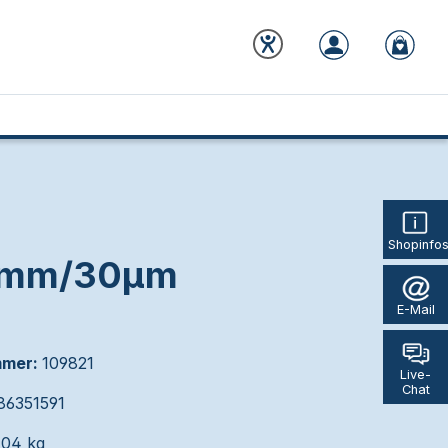
Shopinfo
160mm/30µm
E-Mail
mmer:
109821
Live-
Chat
86351591
104 kg