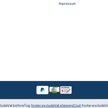
Impressum
cludeVat.beforeTag
footer.excludeVat.shippingCost
footer.excludeVa