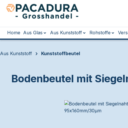
m Hauptinhalt springen
Zur Suche springen
Zur Hauptnavigation springen
Home
Aus Glas
Aus Kunststoff
Rohstoffe
Vers
Aus Kunststoff
Kunststoffbeutel
Bodenbeutel mit Sieg