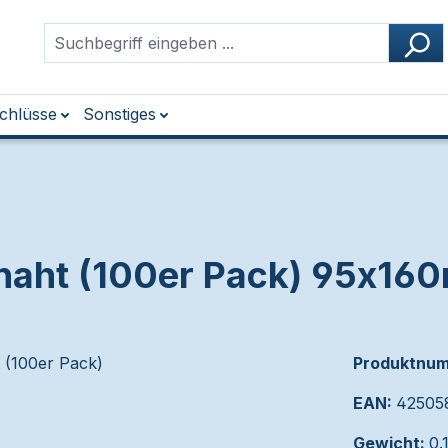
chlüsse
Sonstiges
elnaht (100er Pack) 95x
Produktnu
EAN:
42505
Gewicht:
0.