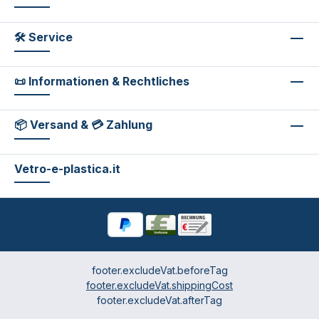
🛠 Service
📜 Informationen & Rechtliches
📦 Versand & 💳 Zahlung
Vetro-e-plastica.it
footer.excludeVat.beforeTag
footer.excludeVat.shippingCost
footer.excludeVat.afterTag