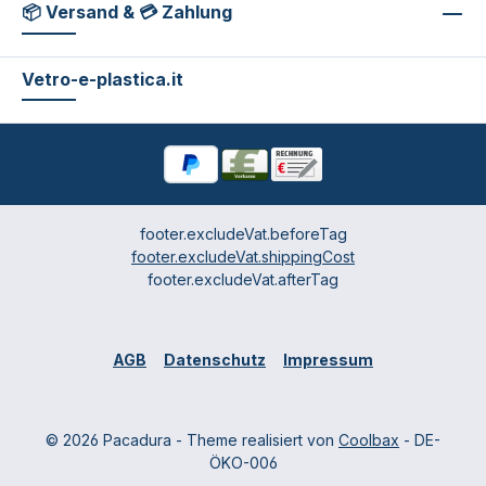
📦 Versand & 💳 Zahlung
Vetro-e-plastica.it
footer.excludeVat.beforeTag
footer.excludeVat.shippingCost
footer.excludeVat.afterTag
AGB
Datenschutz
Impressum
© 2026 Pacadura - Theme realisiert von
Coolbax
- DE-
ÖKO-006