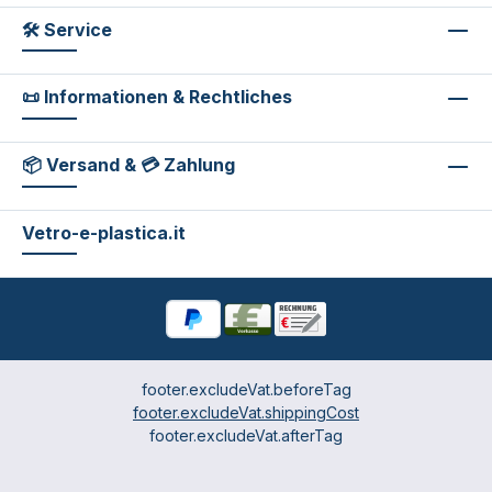
🛠 Service
📜 Informationen & Rechtliches
📦 Versand & 💳 Zahlung
Vetro-e-plastica.it
footer.excludeVat.beforeTag
footer.excludeVat.shippingCost
footer.excludeVat.afterTag