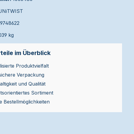
UNiTWIST
39748622
039 kg
teile im Überblick
isierte Produktvielfalt
sichere Verpackung
ltigkeit und Qualität
ätsorientiertes Sortiment
le Bestellmöglichkeiten