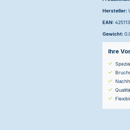
Hersteller:
EAN:
42511
Gewicht:
0.
Ihre Vor
Spezial
Bruch
Nachha
Qualit
Flexib