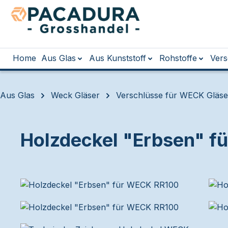
m Hauptinhalt springen
Zur Suche springen
Zur Hauptnavigation springen
Home
Aus Glas
Aus Kunststoff
Rohstoffe
Vers
Aus Glas
Weck Gläser
Verschlüsse für WECK Gläse
Holzdeckel "Erbsen" 