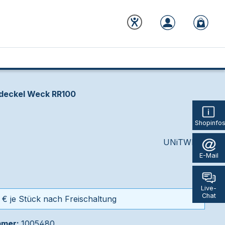
deckel Weck RR100
Shopinfo
UNiTWIST
E-Mail
Live-
Chat
 € je Stück nach Freischaltung
mmer:
1005480