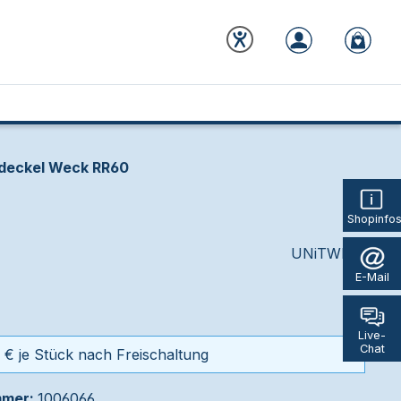
deckel Weck RR60
Shopinfo
UNiTWIST
E-Mail
Live-
Chat
 € je Stück nach Freischaltung
mmer:
1006066