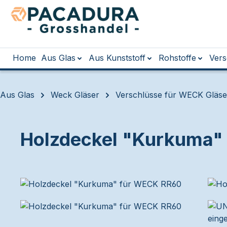
m Hauptinhalt springen
Zur Suche springen
Zur Hauptnavigation springen
Home
Aus Glas
Aus Kunststoff
Rohstoffe
Vers
Aus Glas
Weck Gläser
Verschlüsse für WECK Gläse
Holzdeckel "Kurkuma"