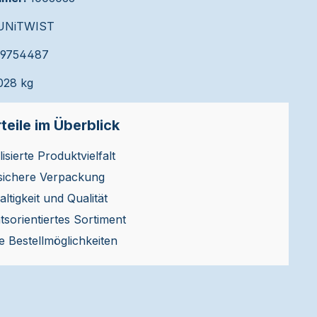
UNiTWIST
39754487
028 kg
teile im Überblick
isierte Produktvielfalt
sichere Verpackung
ltigkeit und Qualität
ätsorientiertes Sortiment
le Bestellmöglichkeiten