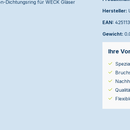
Hersteller:
EAN:
42511
Gewicht:
0.
Ihre Vor
Spezial
Bruch
Nachha
Qualit
Flexib