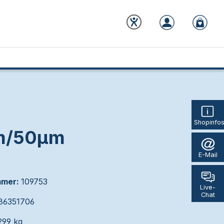
Shopinfo
mm/50µm
E-Mail
mmer:
109753
Live-
Chat
86351706
299 kg