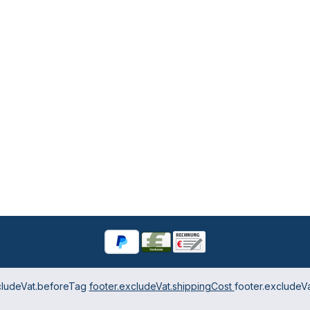
cludeVat.beforeTag
footer.excludeVat.shippingCost
footer.excludeVa