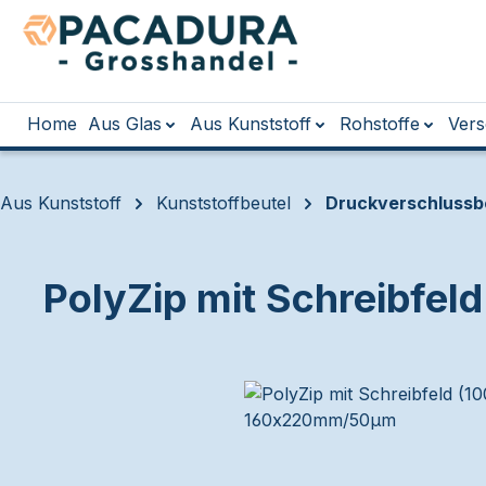
m Hauptinhalt springen
Zur Suche springen
Zur Hauptnavigation springen
Home
Aus Glas
Aus Kunststoff
Rohstoffe
Vers
Aus Kunststoff
Kunststoffbeutel
Druckverschlussbe
PolyZip mit Schreibfe