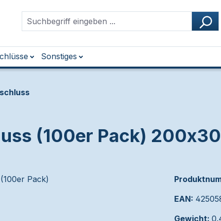
chlüsse
Sonstiges
rschluss
chluss (100er Pack) 200
Produktnu
EAN:
42505
Gewicht:
0.