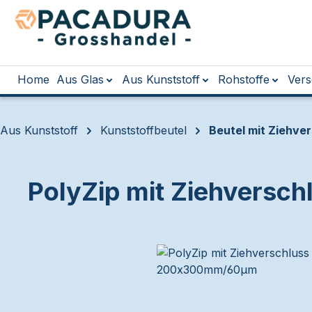
m Hauptinhalt springen
Zur Suche springen
Zur Hauptnavigation springen
Home
Aus Glas
Aus Kunststoff
Rohstoffe
Vers
Aus Kunststoff
Kunststoffbeutel
Beutel mit Ziehve
PolyZip mit Ziehvers