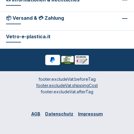
📦 Versand & 💳 Zahlung
Vetro-e-plastica.it
footer.excludeVat.beforeTag
footer.excludeVat.shippingCost
footer.excludeVat.afterTag
AGB
Datenschutz
Impressum