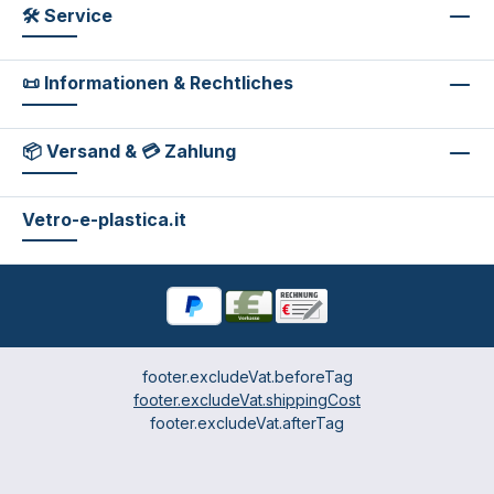
🛠 Service
📜 Informationen & Rechtliches
📦 Versand & 💳 Zahlung
Vetro-e-plastica.it
footer.excludeVat.beforeTag
footer.excludeVat.shippingCost
footer.excludeVat.afterTag