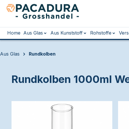
m Hauptinhalt springen
Zur Suche springen
Zur Hauptnavigation springen
Home
Aus Glas
Aus Kunststoff
Rohstoffe
Vers
Aus Glas
Rundkolben
Rundkolben 1000ml We