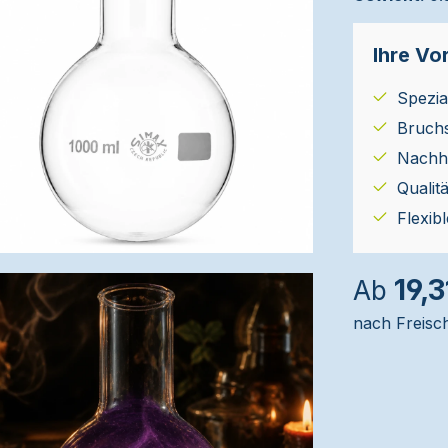
Ihre Vor
Spezial
Bruch
Nachha
Qualit
Flexib
19,3
Ab
nach Freisc