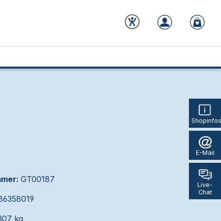
Shopinfo
E-Mail
mmer:
GT00187
Live-
Chat
86358019
307 kg