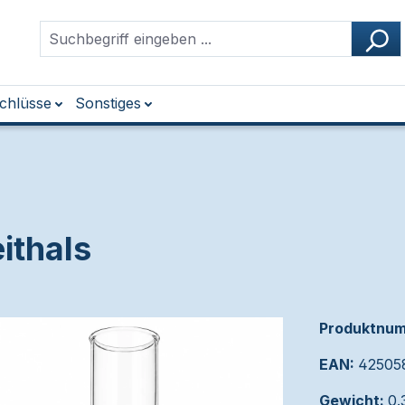
chlüsse
Sonstiges
ithals
Produktnu
EAN:
42505
Gewicht:
0.