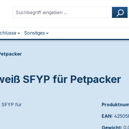
chlüsse
Sonstiges
Petpacker
eiß SFYP für Petpacker
Produktnu
EAN:
42505
Gewicht:
0.