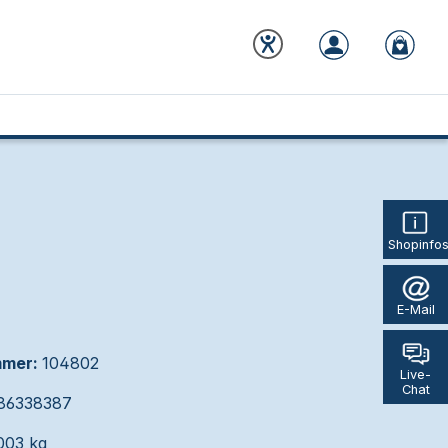
Shopinfo
E-Mail
mmer:
104802
Live-
Chat
86338387
003 kg