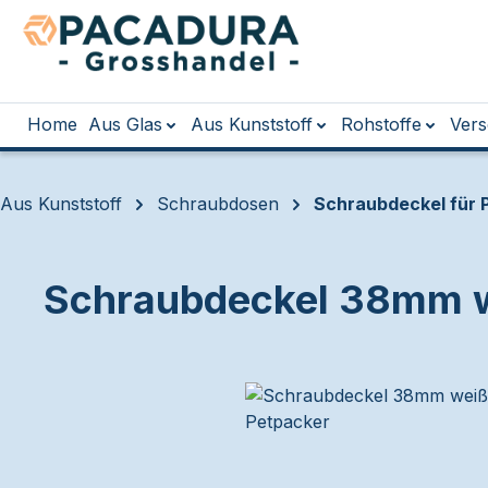
m Hauptinhalt springen
Zur Suche springen
Zur Hauptnavigation springen
Home
Aus Glas
Aus Kunststoff
Rohstoffe
Vers
Aus Kunststoff
Schraubdosen
Schraubdeckel für 
Schraubdeckel 38mm w