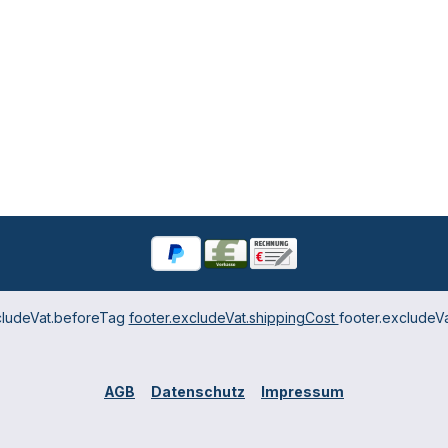
cludeVat.beforeTag
footer.excludeVat.shippingCost
footer.excludeVa
AGB
Datenschutz
Impressum