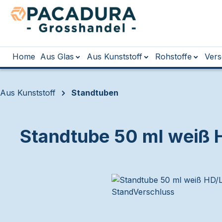
m Hauptinhalt springen
Zur Suche springen
Zur Hauptnavigation springen
Home
Aus Glas
Aus Kunststoff
Rohstoffe
Vers
Aus Kunststoff
Standtuben
Standtube 50 ml weiß 