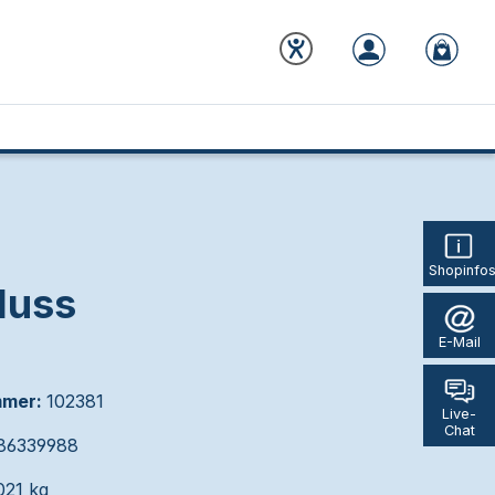
Shopinfo
luss
E-Mail
mmer:
102381
Live-
Chat
86339988
021 kg