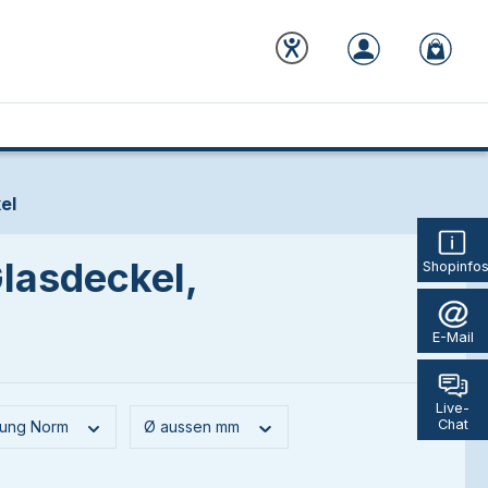
el
asdeckel,
Shopinfo
E-Mail
Live-
Chat
nung Norm
Ø aussen mm