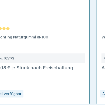
schnittliche Bewertung von 5 von 5 Sternen
ochring Naturgummi RR100
W
Nr.
105193
,18 € je Stück nach Freischaltung
A
kel verfügbar
A