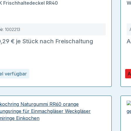
 Frischhaltedeckel RR40
W
Nr.
1002213
,29 € je Stück nach Freischaltung
A
kel verfügbar
A