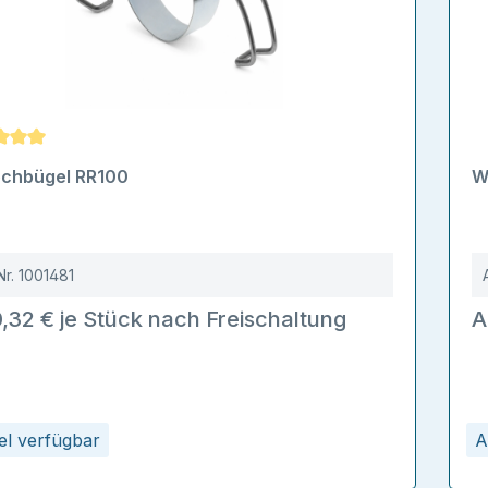
schnittliche Bewertung von 5 von 5 Sternen
ochbügel RR100
W
Nr.
1001481
,32 € je Stück nach Freischaltung
A
kel verfügbar
A