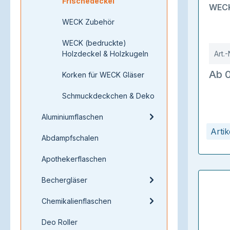
Frischedeckel
WECK
WECK Zubehör
WECK (bedruckte)
Holzdeckel & Holzkugeln
Art.-
Ab 0
Korken für WECK Gläser
Schmuckdeckchen & Deko
Aluminiumflaschen
Arti
Abdampfschalen
Apothekerflaschen
Bechergläser
Chemikalienflaschen
Deo Roller