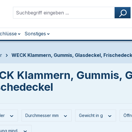
chlüsse
Sonstiges
r
WECK Klammern, Gummis, Glasdeckel, Frischedeck
K Klammern, Gummis, Gl
schedeckel
ler
Durchmesser mm
Gewicht in g
Öff
ung mind.