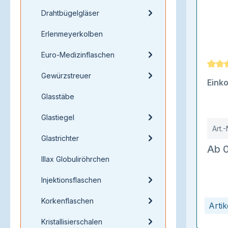
Drahtbügelgläser
Erlenmeyerkolben
Euro-Medizinflaschen
Gewürzstreuer
Durch
Eink
Glasstäbe
Glastiegel
Art.-
Glastrichter
Ab 0
Illax Globuliröhrchen
Injektionsflaschen
Korkenflaschen
Arti
Kristallisierschalen