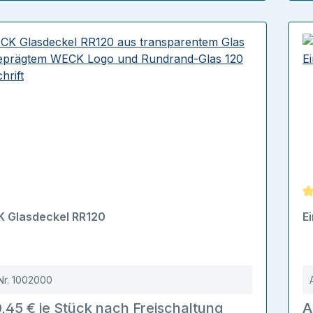
D
 Glasdeckel RR120
E
Nr.
1002000
,45 € je Stück nach Freischaltung
A