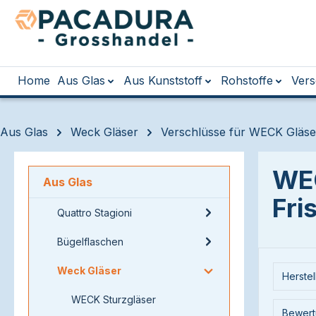
m Hauptinhalt springen
Zur Suche springen
Zur Hauptnavigation springen
Home
Aus Glas
Aus Kunststoff
Rohstoffe
Vers
Aus Glas
Weck Gläser
Verschlüsse für WECK Gläse
WEC
Aus Glas
Fri
Quattro Stagioni
Bügelflaschen
Weck Gläser
Herstel
WECK Sturzgläser
Bewert