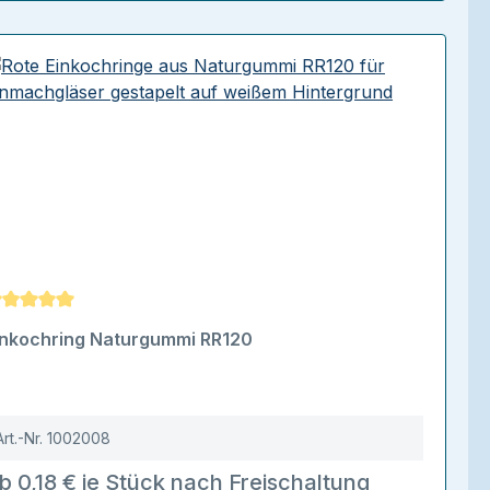
urchschnittliche Bewertung von 5 von 5 Sternen
inkochring Naturgummi RR120
Art.-Nr.
1002008
b 0,18 € je Stück nach Freischaltung