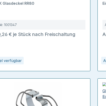
D
 Glasdeckel RR80
E
Nr.
1001347
,26 € je Stück nach Freischaltung
A
kel verfügbar
A