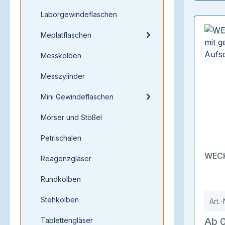
Laborgewindeflaschen
Meplatflaschen
Messkolben
Messzylinder
Mini Gewindeflaschen
Mörser und Stößel
Petrischalen
WECK
Reagenzgläser
Rundkolben
Stehkolben
Art.-
Ab 0
Tablettengläser