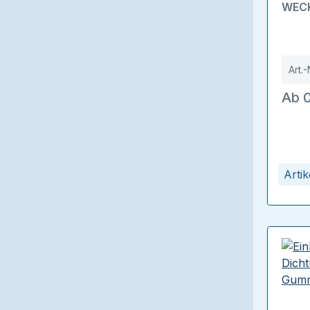
WECK
Art.-
Ab 0
Arti