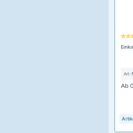
Durch
Eink
Art.-
Ab 0
Arti