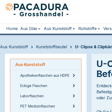
m Hauptinhalt springen
Zur Suche springen
Zur Hauptnavigation springen
Home
Aus Glas
Aus Kunststoff
Rohstoffe
Vers
Aus Kunststoff
Kunststoffbeutel
U- Clipse & Clipbä
U-C
Aus Kunststoff
Bef
Apothekenflaschen aus HDPE
Entdeck
Eckige Flaschen
Befesti
Laborflaschen
oder Zu
PET Medizinflaschen
Ob für 