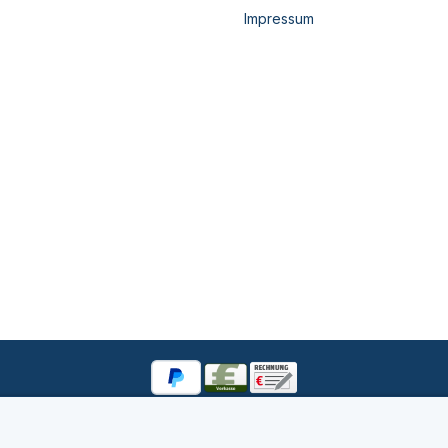
Impressum
cludeVat.beforeTag
footer.excludeVat.shippingCost
footer.excludeVa