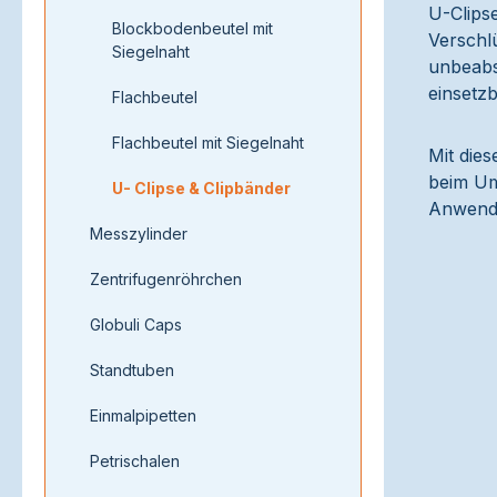
U-Clips
Blockbodenbeutel mit
Verschl
Siegelnaht
unbeabsi
einsetzb
Flachbeutel
Flachbeutel mit Siegelnaht
Mit dies
beim Umg
U- Clipse & Clipbänder
Anwend
Messzylinder
Zentrifugenröhrchen
Globuli Caps
Standtuben
Einmalpipetten
Petrischalen