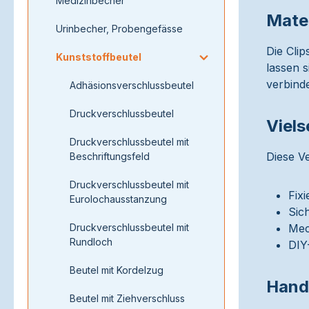
Medizinbecher
Mater
Urinbecher, Probengefässe
Die Clip
Kunststoffbeutel
lassen 
verbinde
Adhäsionsverschlussbeutel
Druckverschlussbeutel
Viels
Druckverschlussbeutel mit
Diese V
Beschriftungsfeld
Druckverschlussbeutel mit
Fix
Eurolochausstanzung
Sic
Druckverschlussbeutel mit
Mec
Rundloch
DIY
Beutel mit Kordelzug
Hand
Beutel mit Ziehverschluss