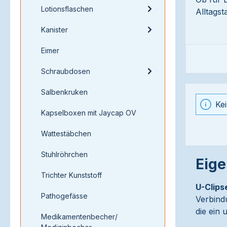
Lotionsflaschen
Alltagst
Kanister
Eimer
Schraubdosen
Salbenkruken
Ke
Kapselboxen mit Jaycap OV
Wattestäbchen
Stuhlröhrchen
Eige
Trichter Kunststoff
U-Clips
Pathogefässe
Verbindu
die ein
Medikamentenbecher/