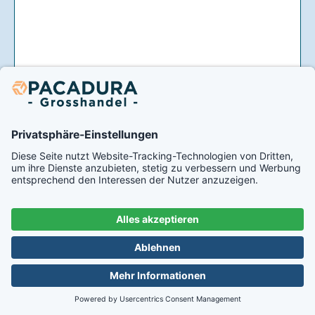
82mm BasicSeal Deckel blau (TO82)
UNiTWIST
Art.-Nr.
1011071
Ab 0,10 € je Stück nach Freischaltung
Artikel verfügbar