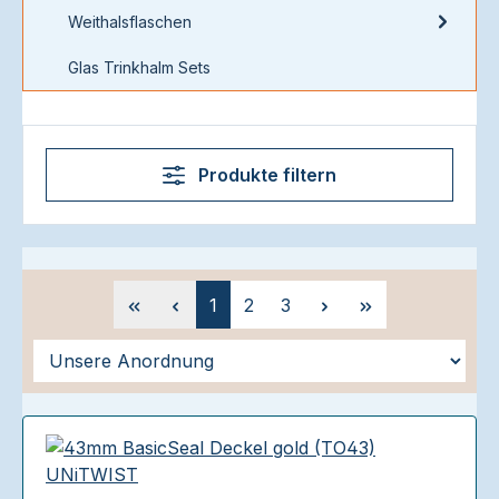
Weithalsflaschen
Glas Trinkhalm Sets
Produkte filtern
Seite
Seite
Seite
1
2
3